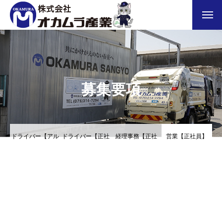
メッセージ
会社概要
募集要項
求める人物像
お問い合わせ
ドライバー【アル
ドライバー【正社
経理事務【正社
営業【正社員】
プライバシーポリシー
バイト】
員】
員】