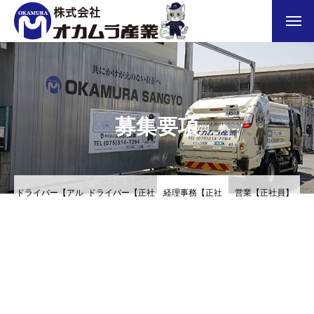
メッセージ
会社概要
募集要項
求める人物像
お問い合わせ
ドライバー【アル
ドライバー【正社
経理事務【正社
営業【正社員】
プライバシーポリシー
バイト】
員】
員】